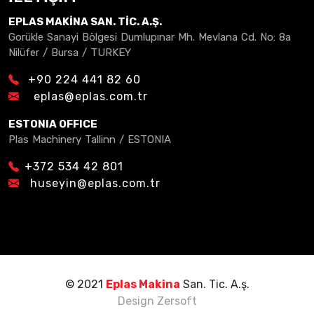
EPLAS MAKİNA SAN. TİC. A.Ş.
Gorükle Sanayi Bölgesi Dumlupınar Mh. Mevlana Cd. No: 8a
Nilüfer / Bursa / TURKEY
+90 224 441 82 60
eplas@eplas.com.tr
ESTONIA OFFICE
Plas Machinery Tallinn / ESTONIA
+372 534 42 801
huseyin@eplas.com.tr
© 2021
Eplas Makina
San. Tic. A.ş.
Design
Zersoft