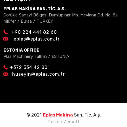
EPLAS MAKİNA SAN. TİC. A.Ş.
Gorükle Sanayi Bölgesi Dumlupınar Mh. Mevlana Cd. No: 8a
Nilüfer / Bursa / TURKEY
+90 224 441 82 60
eplas@eplas.com.tr
ESTONIA OFFICE
Plas Machinery Tallinn / ESTONIA
+372 534 42 801
huseyin@eplas.com.tr
© 2021
Eplas Makina
San. Tic. A.ş.
Design
Zersoft